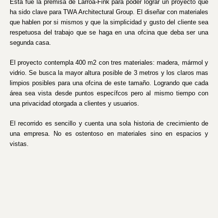
Esta fue la premisa de Larroa-Fink para poder lograr un proyecto que
ha sido clave para TWA Architectural Group. El diseñar con materiales
que hablen por si mismos y que la simplicidad y gusto del cliente sea
respetuosa del trabajo que se haga en una ofcina que deba ser una
segunda casa.
El proyecto contempla 400 m2 con tres materiales: madera, mármol y
vidrio. Se busca la mayor altura posible de 3 metros y los claros mas
limpios posibles para una ofcina de este tamaño. Logrando que cada
área sea vista desde puntos específcos pero al mismo tiempo con
una privacidad otorgada a clientes y usuarios.
El recorrido es sencillo y cuenta una sola historia de crecimiento de
una empresa. No es ostentoso en materiales sino en espacios y
vistas.
La inspiración principal del despacho fue la modulación que Barragán
usa en sus proyectos y la entrada de luces a través de árboles, cielo
y muros. Esto, fue el generador principal de diseño.