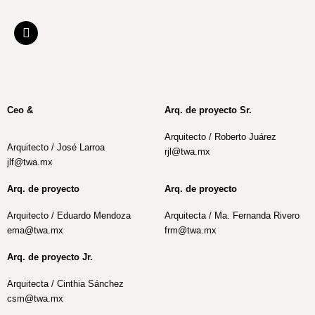
Ir
al
contenido
Ceo &
Arq. de proyecto Sr.
Arquitecto / Roberto Juárez
Arquitecto / José Larroa
rjl@twa.mx
jlf@twa.mx
Arq. de proyecto
Arq. de proyecto
Arquitecto / Eduardo Mendoza
Arquitecta / Ma. Fernanda Rivero
ema@twa.mx
frm@twa.mx
Arq. de proyecto Jr.
Arquitecta / Cinthia Sánchez
csm@twa.mx