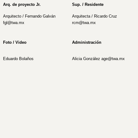
Arq. de proyecto Jr.
Sup. / Residente
Arquitecto / Fernando Galván
Arquitecta / Ricardo Cruz
fgl@twa.mx
rcm@twa.mx
Foto / Video
Administración
Eduardo Bolaños
Alicia González age@twa.mx